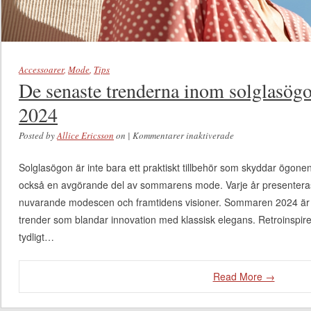
Accessoarer
,
Mode
,
Tips
De senaste trenderna inom solglasög
2024
Posted by
Allice Ericsson
on
|
Kommentarer inaktiverade
för De senaste
trenderna inom
Solglasögon är inte bara ett praktiskt tillbehör som skyddar ögonen
solglasögon för
också en avgörande del av sommarens mode. Varje år presentera
sommaren 2024
nuvarande modescen och framtidens visioner. Sommaren 2024 är
trender som blandar innovation med klassisk elegans. Retroinspi
tydligt…
Read More →