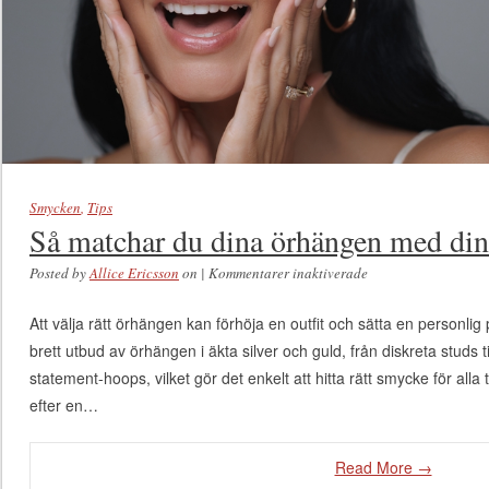
Smycken
,
Tips
Så matchar du dina örhängen med din 
Posted by
Allice Ericsson
on
|
Kommentarer inaktiverade
för Så matchar du
dina örhängen med
Att välja rätt örhängen kan förhöja en outfit och sätta en personlig p
din outfit
brett utbud av örhängen i äkta silver och guld, från diskreta studs
statement-hoops, vilket gör det enkelt att hitta rätt smycke för alla t
efter en…
Read More →