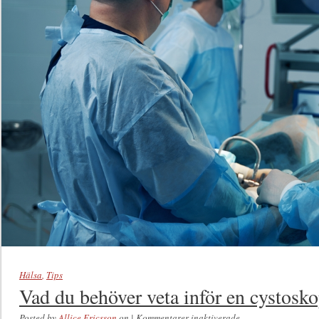
Hälsa
,
Tips
Vad du behöver veta inför en cystosko
Posted by
Allice Ericsson
on
|
Kommentarer inaktiverade
för Vad du behöver