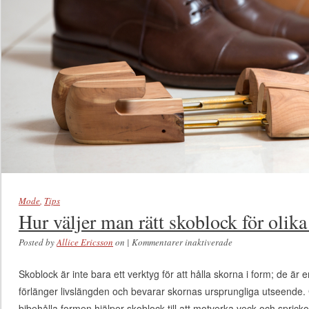
Mode
,
Tips
Hur väljer man rätt skoblock för olika
Posted by
Allice Ericsson
on
|
Kommentarer inaktiverade
för Hur väljer man
rätt skoblock för
Skoblock är inte bara ett verktyg för att hålla skorna i form; de är
olika typer av
förlänger livslängden och bevarar skornas ursprungliga utseende.
herrskor
bibehålla formen hjälper skoblock till att motverka veck och spricko