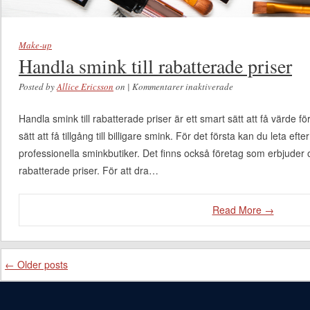
Make-up
Handla smink till rabatterade priser
Posted by
Allice Ericsson
on
|
Kommentarer inaktiverade
för Handla smink
till rabatterade
Handla smink till rabatterade priser är ett smart sätt att få värde 
priser
sätt att få tillgång till billigare smink. För det första kan du leta e
professionella sminkbutiker. Det finns också företag som erbjud
rabatterade priser. För att dra…
Read More →
Post navigation
←
Older posts