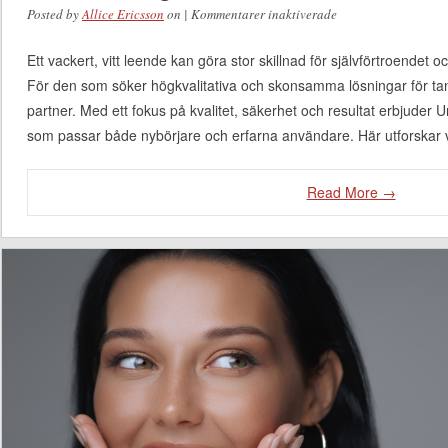
Posted by
Allice Ericsson
on
|
Kommentarer inaktiverade
för Uniqueness –
din partner för
Ett vackert, vitt leende kan göra stor skillnad för självförtroendet 
högkvalitativ och
För den som söker högkvalitativa och skonsamma lösningar för tan
skonsam
partner. Med ett fokus på kvalitet, säkerhet och resultat erbjuder
tandblekning
som passar både nybörjare och erfarna användare. Här utforskar 
Read More →