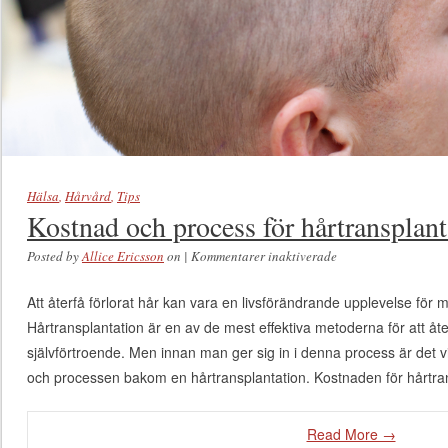
Hälsa
,
Hårvård
,
Tips
Kostnad och process för hårtransplant
Posted by
Allice Ericsson
on
|
Kommentarer inaktiverade
för Kostnad och
process för
Att återfå förlorat hår kan vara en livsförändrande upplevelse fö
hårtransplantation
Hårtransplantation är en av de mest effektiva metoderna för att åter
självförtroende. Men innan man ger sig in i denna process är det vi
och processen bakom en hårtransplantation. Kostnaden för hårtr
Read More →