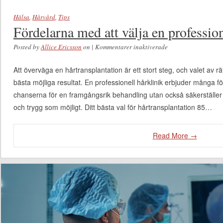
Hälsa
,
Hårvård
,
Tips
Fördelarna med att välja en profession
Posted by
Allice Ericsson
on
|
Kommentarer inaktiverade
för Fördelarna med
att välja en
Att överväga en hårtransplantation är ett stort steg, och valet av rä
professionell
bästa möjliga resultat. En professionell hårklinik erbjuder många f
hårklinik
chanserna för en framgångsrik behandling utan också säkerställer 
och trygg som möjligt. Ditt bästa val för hårtransplantation 85…
Read More →