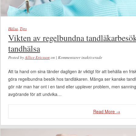
Hälsa
,
Tips
Vikten av regelbundna tandläkarbesök
tandhälsa
Posted by
Allice Ericsson
on
|
Kommentarer inaktiverade
för Vikten av
regelbundna
Att ta hand om sina tänder dagligen är viktigt för att behålla en fris
tandläkarbesök för
göra regelbundna besök hos tandläkaren. Många ser kanske tan
långsiktig
gör när man har ont i en tand eller upplever problem, men sannin
tandhälsa
avgörande för att undvika…
Read More →