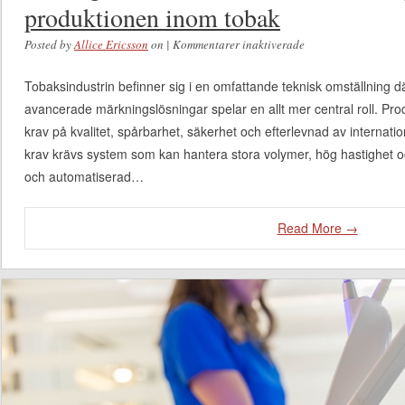
produktionen inom tobak
Posted by
Allice Ericsson
on
|
Kommentarer inaktiverade
för Hur digital
utskrift och
Tobaksindustrin befinner sig i en omfattande teknisk omställning dä
automatisering
avancerade märkningslösningar spelar en allt mer central roll. Pro
förändrar
krav på kvalitet, spårbarhet, säkerhet och efterlevnad av internati
produktionen inom
krav krävs system som kan hantera stora volymer, hög hastighet och
tobak
och automatiserad…
Read More →