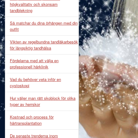
högkvalitativ och skonsam
tandblekning
Så matchar du dina örhängen med din
outfit
Vikten av regelbundna tandläkarbesök
för långsiktig tandhälsa
Fördelarna med att välja en
professionell hårklinik
Vad du behöver veta inför en
cystoskopi
Hur väljer man rätt skoblock för olika
typer av herrskor
Kostnad och process för
hårtransplantation
De senaste trenderna inom