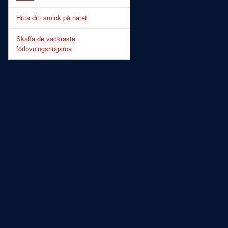
Hitta ditt smink på nätet
Skaffa de vackraste
förlovningsringarna