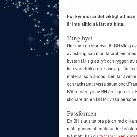
För kvinnor är det viktigt att ma
är inte alltid så lätt att hitta.
Tung byst
Har man en stor byst är BH viktig av
avlastning kan man få problem med h
bysten får sig ett lyft och ryggen a
inte vara tråkig eller osexig, titta i
material som andas. Den får även en v
och tacksamt i vissa situationer.Fra
Bättre nån typ av BH än ingen alls. 
skönare än en BH för vissa personer
Passformen
En BH ska sitta bra på en rad olika
mått: genom att mäta under brösten
två mått, kan du
få fram vilken kups