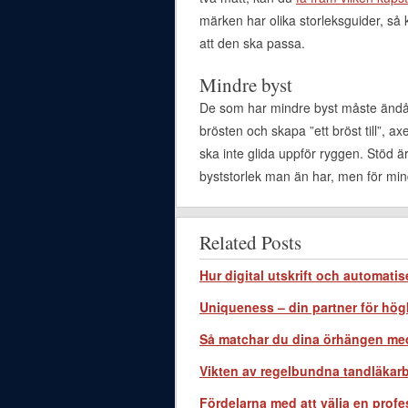
märken har olika storleksguider, så k
att den ska passa.
Mindre byst
De som har mindre byst måste ändå s
brösten och skapa ”ett bröst till”, 
ska inte glida uppför ryggen. Stöd är
byststorlek man än har, men för min
Related Posts
Hur digital utskrift och automati
Uniqueness – din partner för hö
Så matchar du dina örhängen med
Vikten av regelbundna tandläkarb
Fördelarna med att välja en profes