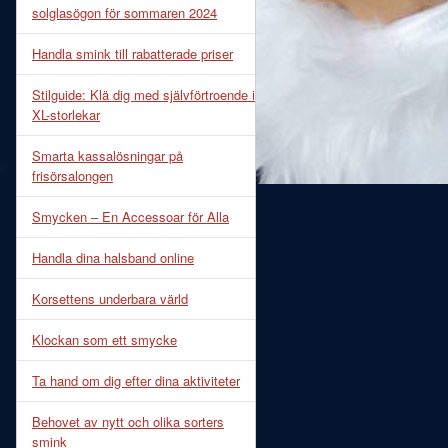
solglasögon för sommaren 2024
Handla smink till rabatterade priser
Stilguide: Klä dig med självförtroende i
XL-storlekar
Smarta kassalösningar på
frisörsalongen
Smycken – En Accessoar för Alla
Handla dina halsband online
Korsettens underbara värld
Klockan som ett smycke
Ta hand om dig efter dina aktiviteter
Behovet av nytt och olika sorters
smink