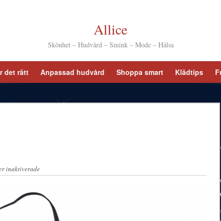
Allice
Skönhet – Hudvård – Smink – Mode – Hälsa
 det rätt
Anpassad hudvård
Shoppa smart
Klädtips
F
r inaktiverade
för En bra BH