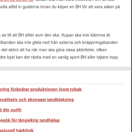
olla alltid in guiderna innan du köper en BH för att vara säker på
e till att BH sitter som den ska. Kupan ska inte klämma åt
axelbanden ska inte glida ned från axlarna och knäppningsbanden
 det skönt att ha när man ska göra vissa aktiviteter, vilken
dre byst kan det räcka med en vanlig sport-BH eller tajtare topp.
sering förändrar produktionen inom tobak
gkvalitativ och skonsam tandblekning
 din outfit
esök för långsiktig tandhälsa
sionell hårklinik