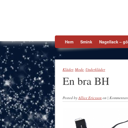
Skip to content
Hem
Smink
Nagellack – gör
Kläder
,
Mode
,
Underkläder
En bra BH
Posted by
Allice Ericsson
on
|
Kommentare