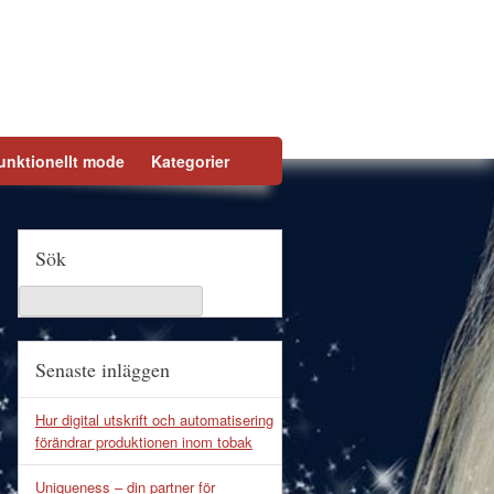
unktionellt mode
Kategorier
Sök
Senaste inläggen
Hur digital utskrift och automatisering
förändrar produktionen inom tobak
Uniqueness – din partner för