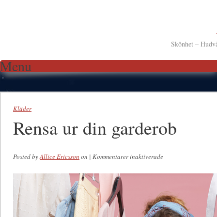
Skönhet – Hudv
Menu
Skip to content
Kläder
Rensa ur din garderob
Posted by
Allice Ericsson
on
|
Kommentarer inaktiverade
för Rensa ur din
garderob