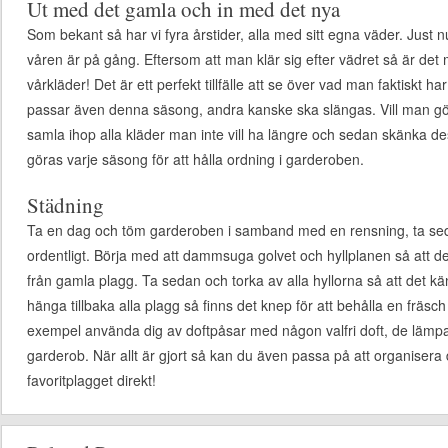
Ut med det gamla och in med det nya
Som bekant så har vi fyra årstider, alla med sitt egna väder. Just nu
våren är på gång. Eftersom att man klär sig efter vädret så är det 
vårkläder! Det är ett perfekt tillfälle att se över vad man faktiskt
passar även denna säsong, andra kanske ska slängas. Vill man gör
samla ihop alla kläder man inte vill ha längre och sedan skänka de
göras varje säsong för att hålla ordning i garderoben.
Städning
Ta en dag och töm garderoben i samband med en rensning, ta sedan d
ordentligt. Börja med att dammsuga golvet och hyllplanen så att d
från gamla plagg. Ta sedan och torka av alla hyllorna så att det kä
hänga tillbaka alla plagg så finns det knep för att behålla en fräsch
exempel använda dig av doftpåsar med någon valfri doft, de lämp
garderob. När allt är gjort så kan du även passa på att organisera d
favoritplagget direkt!